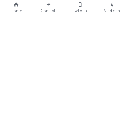
Home
Contact
Bel ons
Vind ons
Knoworries:
innovatieve, veilige en 
duurzame 
ICT-oplossingen voor het 
midden- en kleinbedrijf in 
Nederland
Knoworries B.V.
Marconibaan 57
3439MR Nieuwegein
sales@knoworries.nl
Sales : +31 30 2669999
Support : +31 30 2669944