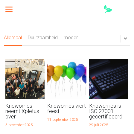
×
BLOG CATEGORIEËN
Wat wij doen
Alle categorieën
Wie wij zijn
CloudMasters
Allemaal
Duurzaamheid
moder
Carbon Neutral IT
Nieuws
Over Knoworries
Modern Workplace
Podcasts
IT Scan
Cyber security
Vacatures
Contact
AI
ISO 27001
Support
Zoeken
Knoworries
Knoworries viert
Knoworries is
neemt Xpletus
feest
ISO 27001
over
gecertificeerd!
11 september 2025
Portal
5 november 2025
29 juli 2025