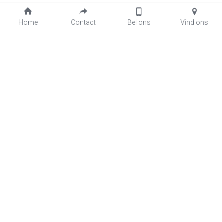
Home
Contact
Bel ons
Vind ons
Knoworries:
innovatieve, veilige en 
duurzame 
ICT-oplossingen voor het 
midden- en kleinbedrijf in 
Nederland
Knoworries B.V.
Marconibaan 57
3439MR Nieuwegein
sales@knoworries.nl
Sales : +31 30 2669999
Support : +31 30 2669944