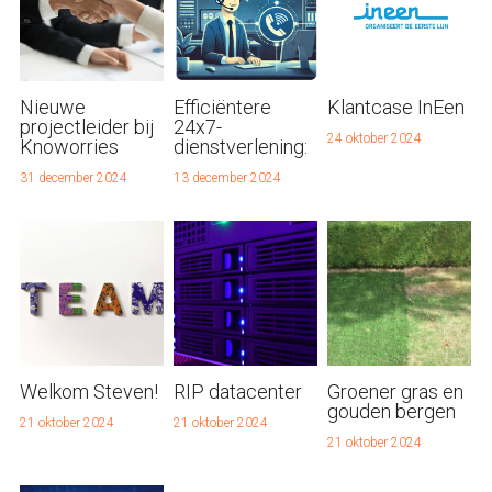
Nieuwe
Efficiëntere
Klantcase InEen
projectleider bij
24x7-
24 oktober 2024
Knoworries
dienstverlening:
31 december 2024
13 december 2024
Welkom Steven!
RIP datacenter
Groener gras en
gouden bergen
21 oktober 2024
21 oktober 2024
21 oktober 2024